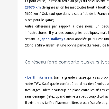
Et pour cause, le réseau ferré au pays du soleil levan
23670 km
de lignes (si on les met toutes bout à bout) 
5600 km !" Oui, sauf que dans la superficie de la France 
place pour le Qatar).
Autre différence par rapport à chez nous, un paq
infrastructures. Il y a des compagnies publiques, mais 
restant la
Japan Railways
aussi appelée JR qui est un
(dont le Shinkansen) et une bonne partie du réseau de b
Ce réseau ferré comporte plusieurs types
•
Le Shinkansen
, train a grande vitesse qui a ses prop
notre TGV. Sauf que le confort à bord n'a rien à voir, 
très larges. Idem beaucoup de place entre les sièges en
sans déranger (jetez quand même un petit coup d'œil avan
Il existe trois tarifs : Placement libre, place réservée et g