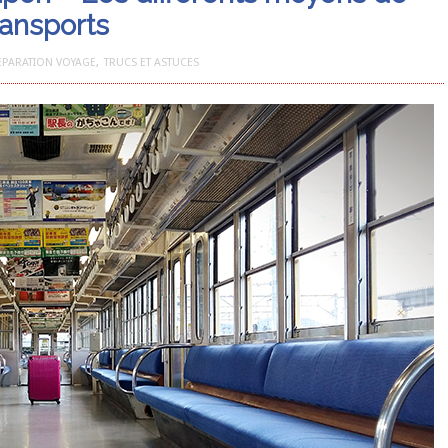
ransports
ÉPARATION VOYAGE
,
TRUCS ET ASTUCES