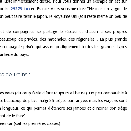
t est juste immensément dense. Pour vous donner un exemple on est sur
contre
29273 km
en France. Alors vous me direz "Hé mais on gagne de
on peut faire tenir le Japon, le Royaume Uni (et il reste même un peu de
uet de compagnies se partage le réseau et chacun a ses propres
beaucoup de privées, des nationales, des régionales... La plus grande
e compagnie privée qui assure pratiquement toutes les grandes lignes
anlieue du pays.
 de trains :
res voies (du coup facile d'être toujours à l'heure). Un peu comparable à
avec beaucoup de place malgré 5 sièges par rangée, mais les wagons sont
 longueur, ce qui permet d'étendre ses jambes et d'incliner son siège
t de le faire).
reen car (soit les premières classes).