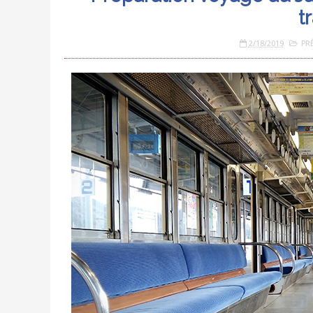
t
2/18/2019
PR