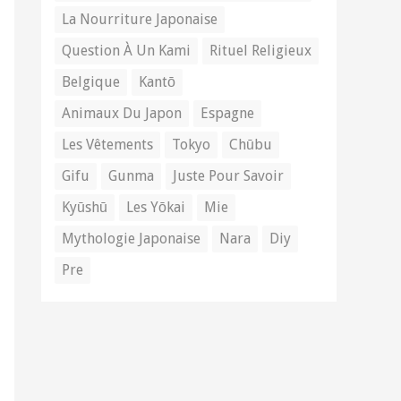
La Nourriture Japonaise
Question À Un Kami
Rituel Religieux
Belgique
Kantō
Animaux Du Japon
Espagne
Les Vêtements
Tokyo
Chūbu
Gifu
Gunma
Juste Pour Savoir
Kyūshū
Les Yōkai
Mie
Mythologie Japonaise
Nara
Diy
Pre