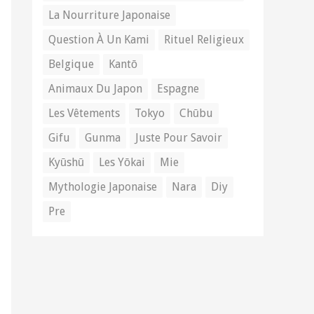
La Nourriture Japonaise
Question À Un Kami
Rituel Religieux
Belgique
Kantō
Animaux Du Japon
Espagne
Les Vêtements
Tokyo
Chūbu
Gifu
Gunma
Juste Pour Savoir
Kyūshū
Les Yōkai
Mie
Mythologie Japonaise
Nara
Diy
Pre