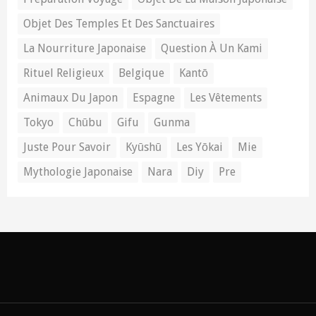
Objet Des Temples Et Des Sanctuaires
La Nourriture Japonaise
Question À Un Kami
Rituel Religieux
Belgique
Kantō
Animaux Du Japon
Espagne
Les Vêtements
Tokyo
Chūbu
Gifu
Gunma
Juste Pour Savoir
Kyūshū
Les Yōkai
Mie
Mythologie Japonaise
Nara
Diy
Pre